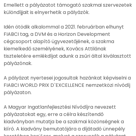
Emellett a pályázatot támogató szakmai szervezetek
különdíjjait is elnyerhetik a pályázók.
Idén ötödik alkalommal a 2021. februárban elhunyt
FIABCI tag, a DVM és a Horizon Development
cégcsoport alapító ügyvezetőjének, a szakma
kiemelkedő személyének, Kovács Attilának
tiszteletére emlékdíjat adunk a zsűri által kiválasztott
pályázónak.
A pályázat nyertesei jogosultak hazánkat képviselni a
FIABCI WORLD PRIX D`EXCELLENCE nemzetközi nívódíj
pályázaton.
A Magyar Ingatlanfejlesztési Nívódíjra nevezett
pályázatokat egy, erre a célra készítendő
kiadványban mutatja be a szakmai közönségnek a
kiíró. A kiadvány bemutatójára a díjátadó ünnepély