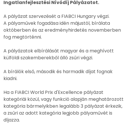
Ingatlanfejlesztési Nívódíj Pályázatot.
A pályázat szervezését a FIABCI Hungary végzi.
A pályaművek fogadása idén májustól, bírálata
októberben és az eredményhirdetés novemberben
fog megtörténni.
A pályázatok elbírálását magyar és a meghívott
külföldi szakemberekből álló zsűri végzi.
A bírálók első, második és harmadik díjat fognak
kiadni.
Ha a FIABCI World Prix d'Excellence pályázat
kategóriái közül, vagy funkció alapján meghatározott
kategória bármelyikben legalább 3 pályázat érkezik,
a zsűri az adott kategória legjobb pályaművét is
díjazza.