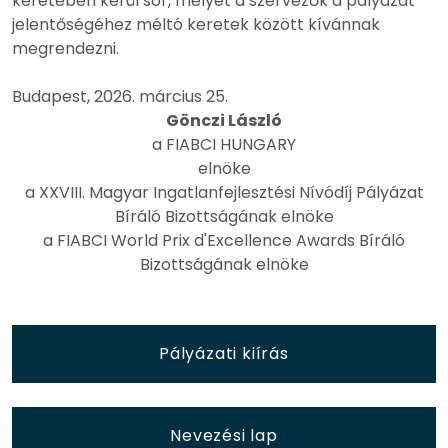
keretében kerül sor, melyet a szervezők a pályázat
jelentőségéhez méltó keretek között kívánnak
megrendezni.
Budapest, 2026. március 25.
Gönczi László
a FIABCI HUNGARY
elnöke
a XXVIII. Magyar Ingatlanfejlesztési Nívódíj Pályázat
Bíráló Bizottságának elnöke
a FIABCI World Prix d'Excellence Awards Bíráló
Bizottságának elnöke
Pályázati kiírás
Nevezési lap