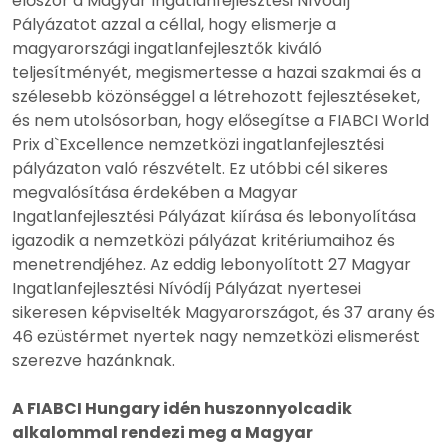
először a Magyar Ingatlanfejlesztési Nívódíj
Pályázatot azzal a céllal, hogy elismerje a
magyarországi ingatlanfejlesztők kiváló
teljesítményét, megismertesse a hazai szakmai és a
szélesebb közönséggel a létrehozott fejlesztéseket,
és nem utolsósorban, hogy elősegítse a FIABCI World
Prix d`Excellence nemzetközi ingatlanfejlesztési
pályázaton való részvételt. Ez utóbbi cél sikeres
megvalósítása érdekében a Magyar
Ingatlanfejlesztési Pályázat kiírása és lebonyolítása
igazodik a nemzetközi pályázat kritériumaihoz és
menetrendjéhez. Az eddig lebonyolított 27 Magyar
Ingatlanfejlesztési Nívódíj Pályázat nyertesei
sikeresen képviselték Magyarországot, és 37 arany és
46 ezüstérmet nyertek nagy nemzetközi elismerést
szerezve hazánknak.
A FIABCI Hungary idén huszonnyolcadik
alkalommal rendezi meg a Magyar