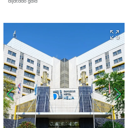
díjátadó gála